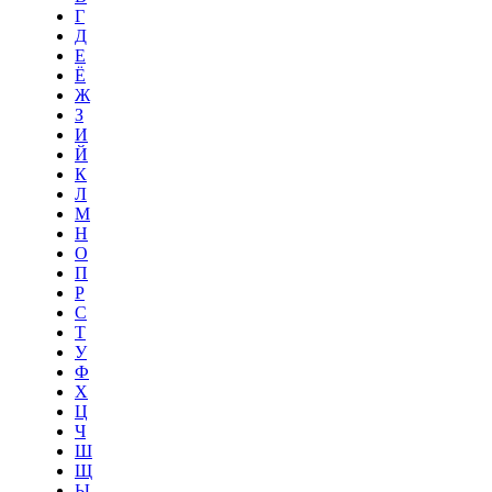
Г
Д
Е
Ё
Ж
З
И
Й
К
Л
М
Н
О
П
Р
С
Т
У
Ф
Х
Ц
Ч
Ш
Щ
Ы