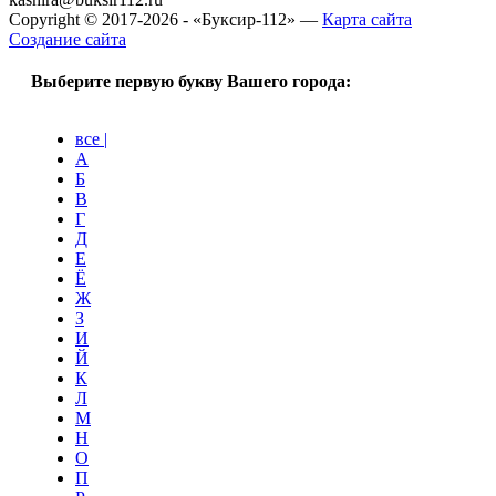
Copyright © 2017-2026 - «Буксир-112» —
Карта сайта
Создание сайта
Выберите первую букву Вашего города:
все |
А
Б
В
Г
Д
Е
Ё
Ж
З
И
Й
К
Л
М
Н
О
П