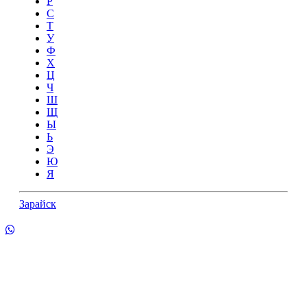
Р
С
Т
У
Ф
Х
Ц
Ч
Ш
Щ
Ы
Ь
Э
Ю
Я
Зарайск